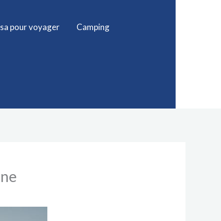
isa pour voyager
Camping
ane