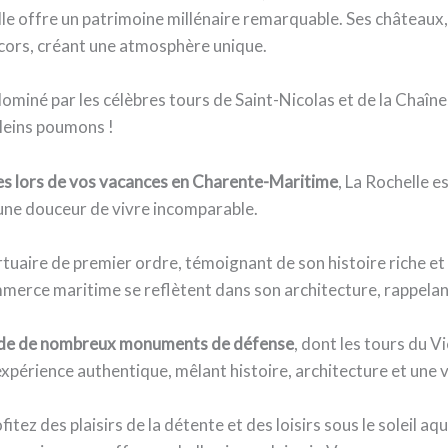
 ville offre un patrimoine millénaire remarquable. Ses château
écors, créant une atmosphère unique.
miné par les célèbres tours de Saint-Nicolas et de la Chaîn
 pleins poumons !
s lors de vos vacances en Charente-Maritime
, La Rochelle e
e une douceur de vivre incomparable.
portuaire de premier ordre, témoignant de son histoire riche 
mmerce maritime se reflètent dans son architecture, rappelant
ède de nombreux monuments de défense
, dont les tours du Vi
 expérience authentique, mêlant histoire, architecture et une 
ofitez des plaisirs de la détente et des loisirs sous le soleil 