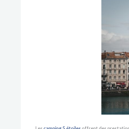
Les
camping 5 étoiles
offrent des prestation